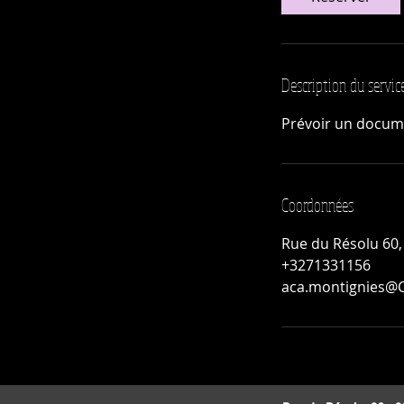
n
Description du servic
Prévoir un documen
Coordonnées
Rue du Résolu 60,
+3271331156
aca.montignies@C