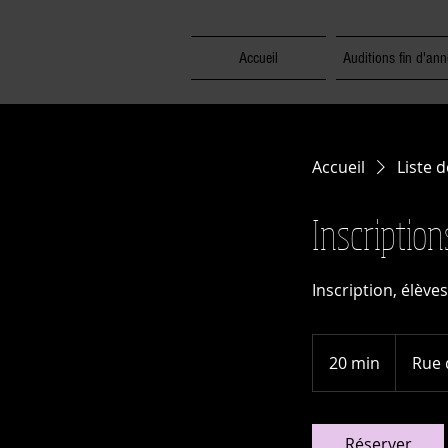
Accueil
Auditions fin d'ann
Accueil
Liste d
Inscription
Inscription, élève
20 min
2
Rue 
0
m
i
Réserver